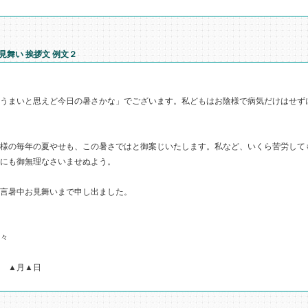
見舞い 挨拶文 例文２
うまいと思えど今日の暑さかな」でございます。私どもはお陰様で病気だけはせず
様の毎年の夏やせも、この暑さではと御案じいたします。私など、いくら苦労して
にも御無理なさいませぬよう。
言暑中お見舞いまで申し出ました。
 々
月▲日