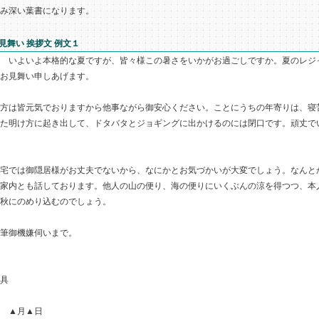
み深い葉書になります。
見舞い 挨拶文 例文１
 いよいよ本格的な夏ですが、皆々様この暑さをいかがお過ごしですか。夏のレジ
お見舞い申しあげます。
方は皆元気でおりますから他事ながら御安心ください。ことにうちの年寄りは、寝
た明け方に起き出して、ドタバタとジョギングに出かけるのには閉口です。頑丈で
宅では御隠居様がお丈夫でないから、なにかとお気づかいが大変でしょう。なんと
家内とも話しております。他人の山の便り、海の便りにいくぶんの涼を得つつ、本
秋にのめり込むのでしょう。
筆御機嫌伺いまで。
 具
月▲日