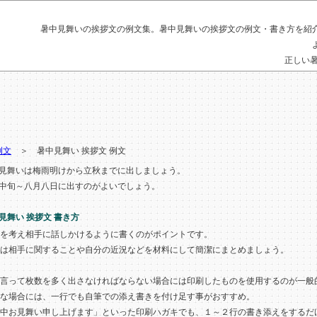
暑中見舞い
の
挨拶文
の
例文
集。
暑中見舞い
の
挨拶文
の
例文
・
書き方
を紹
正しい
例文
＞ 暑中見舞い 挨拶文 例文
見舞いは梅雨明けから立秋までに出しましょう。
中旬～八月八日に出すのがよいでしょう。
見舞い 挨拶文 書き方
を考え相手に話しかけるように書くのがポイントです。
は相手に関することや自分の近況などを材料にして簡潔にまとめましょう。
言って枚数を多く出さなければならない場合には印刷したものを使用するのが一般
な場合には、一行でも自筆での添え書きを付け足す事がおすすめ。
中お見舞い申し上げます」といった印刷ハガキでも、１～２行の書き添えをするだ