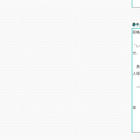
暑中
前略
「い
せ。
奥
人様
一
草
▲