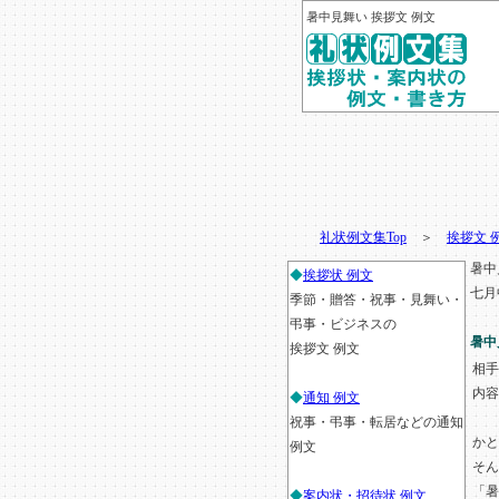
暑中見舞い 挨拶文 例文
礼状例文集Top
＞
挨拶文 
暑中
◆
挨拶状 例文
七月
季節・贈答・祝事・見舞い・
弔事・ビジネスの
暑中
挨拶文 例文
相手
内容
◆
通知 例文
祝事・弔事・転居などの通知
かと
例文
そん
「暑
◆
案内状・招待状 例文