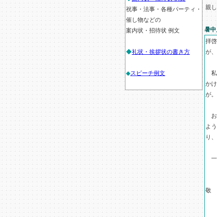
親し
祝事・法事・各種パーティ・
催し物などの
暑中
案内状・招待状 例文
拝啓
◆
礼状・挨拶状の書き方
が、
◆
スピーチ例文
私
かけ
が。
お
よう
り、
一
敬
▲