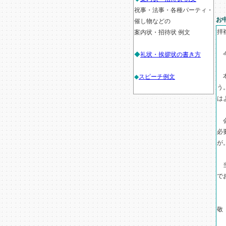
祝事・法事・各種パーティ・
お
催し物などの
拝
案内状・招待状 例文
今
◆
礼状・挨拶状の書き方
本
◆
スピーチ例文
う
は
会
必
が
当
で
敬