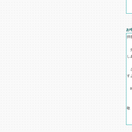
お
拝
先
し
さ
す
時
敬
二