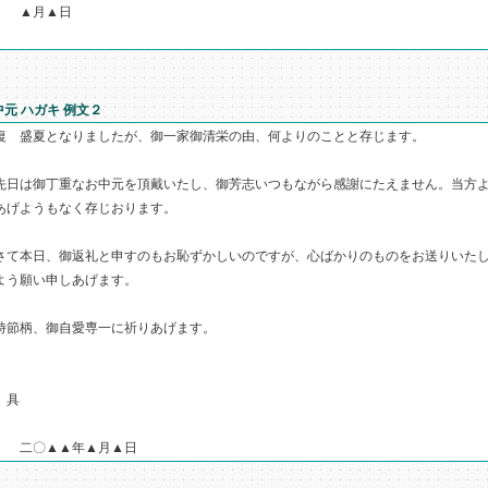
▲月▲日
中元 ハガキ 例文２
復 盛夏となりましたが、御一家御清栄の由、何よりのことと存じます。
日は御丁重なお中元を頂戴いたし、御芳志いつもながら感謝にたえません。当方よ
あげようもなく存じおります。
て本日、御返礼と申すのもお恥ずかしいのですが、心ばかりのものをお送りいたし
よう願い申しあげます。
節柄、御自愛専一に祈りあげます。
 具
〇▲▲年▲月▲日