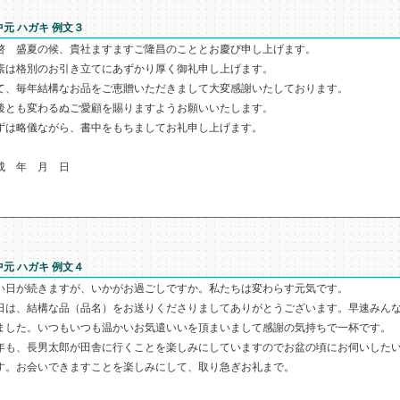
中元 ハガキ 例文３
啓 盛夏の候、貴社ますますご隆昌のこととお慶び申し上げます。
素は格別のお引き立てにあずかり厚く御礼申し上げます。
て、毎年結構なお品をご恵贈いただきまして大変感謝いたしております。
後とも変わるぬご愛顧を賜りますようお願いいたします。
ずは略儀ながら、書中をもちましてお礼申し上げます。
成 年 月 日
敬 
中元 ハガキ 例文４
い日が続きますが、いかがお過ごしですか。私たちは変わらす元気です。
日は、結構な品（品名）をお送りくださりましてありがとうございます。早速みん
ました。いつもいつも温かいお気遣いいを頂まいまして感謝の気持ちで一杯です。
年も、長男太郎が田舎に行くことを楽しみにしていますのでお盆の頃にお伺いした
す。お会いできますことを楽しみにして、取り急ぎお礼まで。