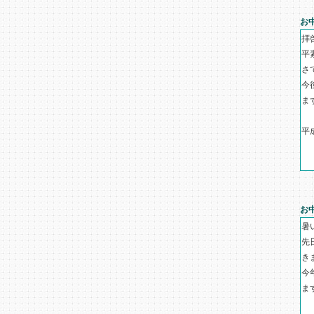
お
拝
平
さ
今
ま
平
お
暑
先
き
今
ま