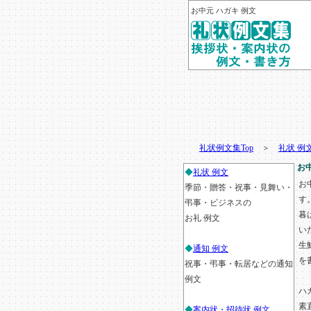
お中元 ハガキ 例文
礼状例文集Top
＞
礼状 例
お
◆
礼状 例文
お
季節・贈答・祝事・見舞い・
す
弔事・ビジネスの
暮
お礼 例文
い
生
◆
通知 例文
を
祝事・弔事・転居などの通知
例文
ハ
素
◆
案内状・招待状 例文