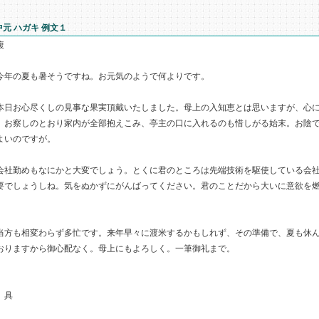
中元 ハガキ 例文１
複
年の夏も暑そうですね。お元気のようで何よりです。
日お心尽くしの見事な果実頂戴いたしました。母上の入知恵とは思いますが、心に
。お察しのとおり家内が全部抱えこみ、亭主の口に入れるのも惜しがる始末。お陰
よいのですが。
社勤めもなにかと大変でしょう。とくに君のところは先端技術を駆使している会社
要でしょうしね。気をぬかずにがんばってください。君のことだから大いに意欲を
。
方も相変わらず多忙です。来年早々に渡米するかもしれず、その準備で、夏も休ん
おりますから御心配なく。母上にもよろしく。一筆御礼まで。
 具