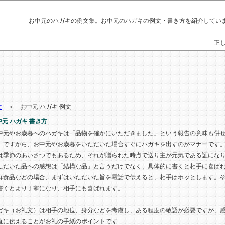
お中元
の
ハガキ
の
例文
集。
お中元
の
ハガキ
の
例文
・
書き方
を紹介してい
正
文
＞ お中元 ハガキ 例文
中元 ハガキ 書き方
中元やお歳暮へのハガキは「品物を確かにいただきました」という報告の意味も併
。ですから、お中元やお歳暮をいただいた場合すぐにハガキを出すのがマナーです
は季節のあいさつでもあるため、それが贈られた時点で送り主が元気である証にな
ただいた品への感想は「結構な品」と言うだけでなく、具体的に書くと相手に喜ば
鮮食品などの場合、まずはいただいた旨を電話で伝えると、相手はホッとします。
書くとより丁寧になり、相手にも喜ばれます。
ガキ（お礼文）は相手の地位、身分などを考慮し、ある程度の敬語が必要ですが、
直に伝えることがお礼の手紙のポイントです