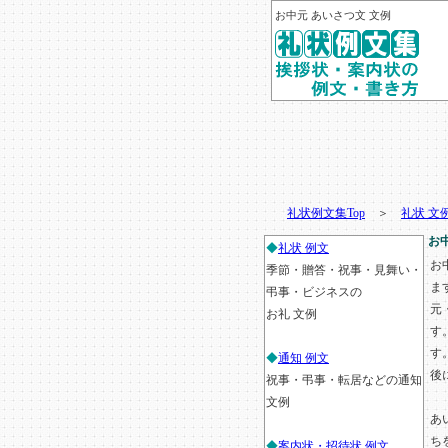
お中元 あいさつ文 文例
礼状例文集Top
＞
礼状 文
お
◆
礼状 例文
お
季節・贈答・祝事・見舞い・
ま
弔事・ビジネスの
元
お礼 文例
す
す
◆
通知 例文
後
祝事・弔事・転居などの通知
文例
あ
ち
◆
案内状・招待状 例文