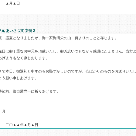
▲月▲日
中元 あいさつ文 文例２
復 盛夏となりましたが、御一家御清栄の由、何よりのことと存じます。
日は御丁重なお中元を頂戴いたし、御芳志いつもながら感謝にたえません。当方よ
あげようもなく存じおります。
て本日、御返礼と申すのもお恥ずかしいのですが、心ばかりのものをお送りいたし
よう願い申しあげます。
節柄、御自愛専一に祈りあげます。
 具
〇▲▲年▲月▲日