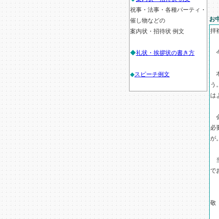
祝事・法事・各種パーティ・
お
催し物などの
拝
案内状・招待状 例文
今
◆
礼状・挨拶状の書き方
本
◆
スピーチ例文
う
は
会
必
が
当
で
敬