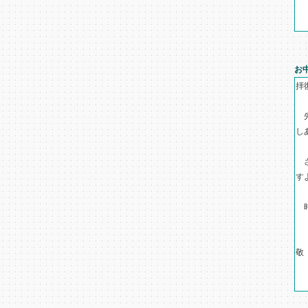
お
拝
先
し
さ
す
時
敬
二