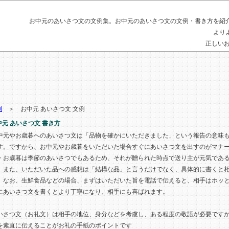
お中元
の
あいさつ文
の
文例
集。
お中元
の
あいさつ文
の
文例
・
書き方
を紹
より
正しい
例
＞ お中元 あいさつ文 文例
中元 あいさつ文 書き方
中元やお歳暮へのあいさつ文は「品物を確かにいただきました」という報告の意味
す。ですから、お中元やお歳暮をいただいた場合すぐにあいさつ文を出すのがマナ
・お歳暮は季節のあいさつでもあるため、それが贈られた時点で送り主が元気であ
。また、いただいた品への感想は「結構な品」と言うだけでなく、具体的に書くと
。なお、生鮮食品などの場合、まずはいただいた旨を電話で伝えると、相手はホッ
にあいさつ文を書くとより丁寧になり、相手にも喜ばれます。
いさつ文（お礼文）は相手の地位、身分などを考慮し、ある程度の敬語が必要です
を素直に伝えることがお礼の手紙のポイントです