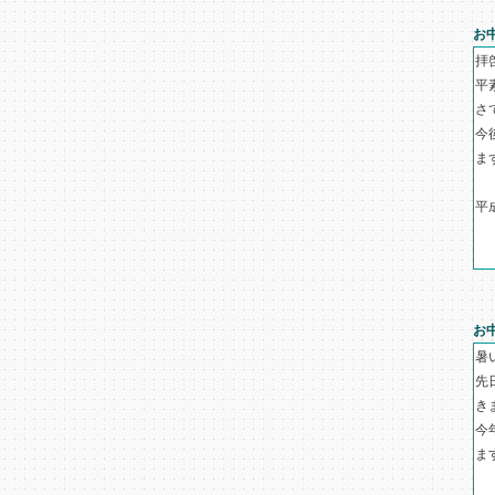
お
拝
平
さ
今
ま
平
お
暑
先
き
今
ま