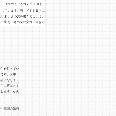
お中元 あいさつ文 文例 書き方
介しています。当サイトを参考に
よいあいさつ文を書きましょう。
お中元 あいさつ文の文例・書き方
も併せ持ってい
ーです。お中
る証になりま
相手に喜ばれま
とします。その
が、感謝の気持