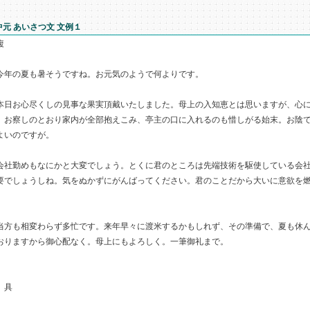
中元 あいさつ文 文例１
複
年の夏も暑そうですね。お元気のようで何よりです。
日お心尽くしの見事な果実頂戴いたしました。母上の入知恵とは思いますが、心に
。お察しのとおり家内が全部抱えこみ、亭主の口に入れるのも惜しがる始末。お陰
よいのですが。
社勤めもなにかと大変でしょう。とくに君のところは先端技術を駆使している会社
要でしょうしね。気をぬかずにがんばってください。君のことだから大いに意欲を
。
方も相変わらず多忙です。来年早々に渡米するかもしれず、その準備で、夏も休ん
おりますから御心配なく。母上にもよろしく。一筆御礼まで。
 具