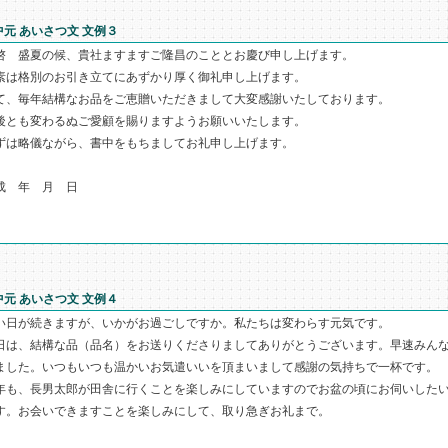
中元 あいさつ文 文例３
啓 盛夏の候、貴社ますますご隆昌のこととお慶び申し上げます。
素は格別のお引き立てにあずかり厚く御礼申し上げます。
て、毎年結構なお品をご恵贈いただきまして大変感謝いたしております。
後とも変わるぬご愛顧を賜りますようお願いいたします。
ずは略儀ながら、書中をもちましてお礼申し上げます。
成 年 月 日
敬 
中元 あいさつ文 文例４
い日が続きますが、いかがお過ごしですか。私たちは変わらす元気です。
日は、結構な品（品名）をお送りくださりましてありがとうございます。早速みん
ました。いつもいつも温かいお気遣いいを頂まいまして感謝の気持ちで一杯です。
年も、長男太郎が田舎に行くことを楽しみにしていますのでお盆の頃にお伺いした
す。お会いできますことを楽しみにして、取り急ぎお礼まで。